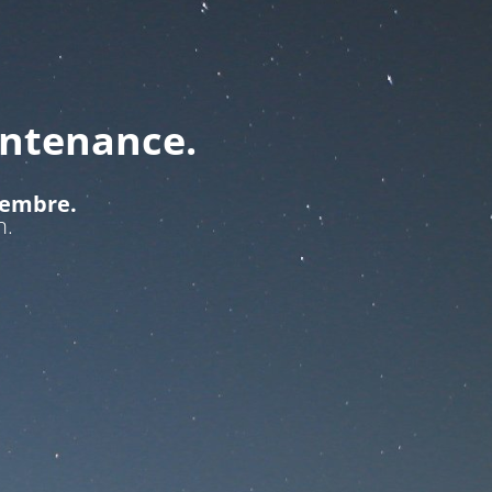
intenance.
ptembre.
n.