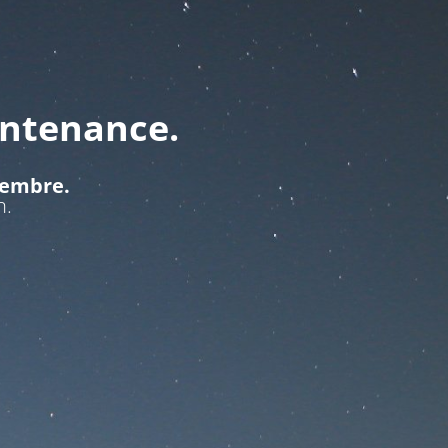
intenance.
ptembre.
n.