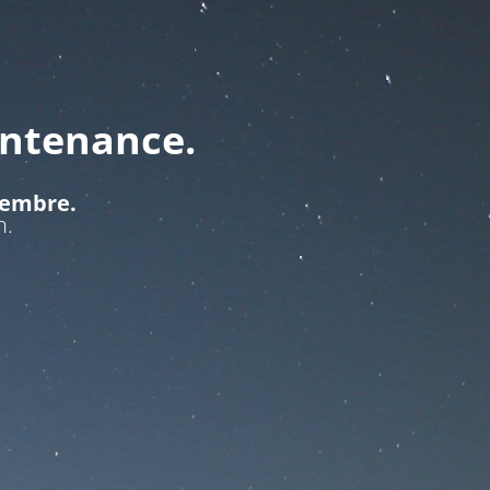
intenance.
ptembre.
n.