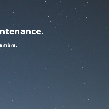
intenance.
ptembre.
n.