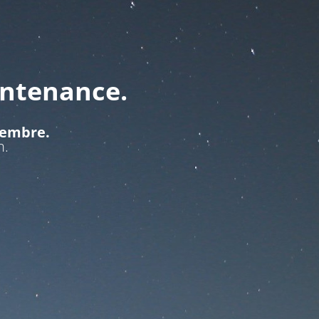
intenance.
ptembre.
n.