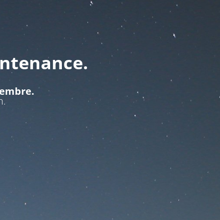
intenance.
ptembre.
n.